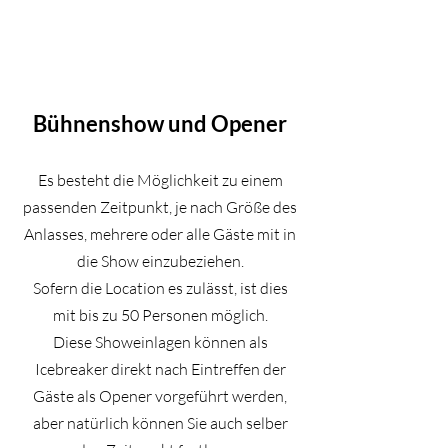
F a t e o f S k i l l
Magier und Illusionist
Bühnenshow und Opener
Es besteht die Möglichkeit zu einem
passenden Zeitpunkt, je nach Größe des
Anlasses, mehrere oder alle Gäste mit in
die Show einzubeziehen.
Sofern die Location es zulässt, ist dies
mit bis zu 50 Personen möglich.
Diese Showeinlagen können als
Icebreaker direkt nach Eintreffen der
Gäste als Opener vorgeführt werden,
aber natürlich können Sie auch selber